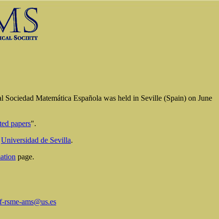
eal Sociedad Matemática Española
was
held in Seville (Spain) on June
ted papers
".
e
Universidad de Sevilla
.
ation
page.
nf-rsme-ams@us.es