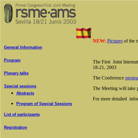
NEW:
Pictures
of the 
General Information
Program
The First Joint Intern
18-21, 2003
Plenary talks
The Conference
progr
Special sessions
The Meeting will take 
Abstracts
For more detailed infor
Program of Special Sessions
List of participants
Registration