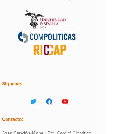
Síguenos:
Contacto:
Jose Candón-Mena
- Pte. Comité Científico