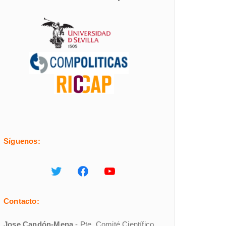
Síguenos:
Contacto:
Jose Candón-Mena
- Pte. Comité Científico